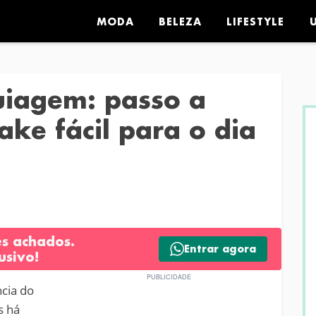
MODA
BELEZA
LIFESTYLE
uiagem: passo a
ke fácil para o dia
es achados.
Entrar agora
usivo!
ncia do
s há