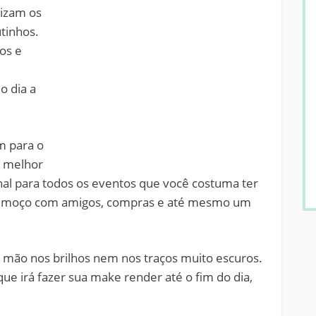
rizam os
tinhos.
os e
o dia a
 para o
a melhor
ional para todos os eventos que você costuma ter
, almoço com amigos, compras e até mesmo um
a mão nos brilhos nem nos traços muito escuros.
ue irá fazer sua make render até o fim do dia,