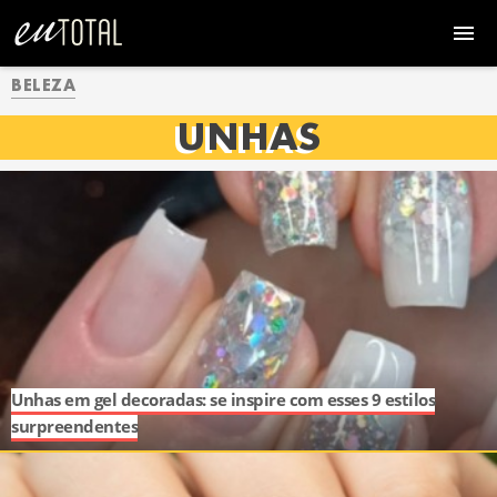
BELEZA
UNHAS
Unhas em gel decoradas: se inspire com esses 9 estilos
surpreendentes