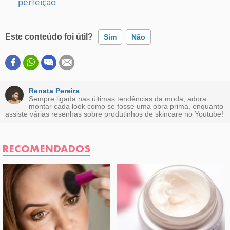
perfeição
Este conteúdo foi útil?
Sim
Não
Este conteúdo contém informação incorreta
Este conteúdo não tem a informação que procuro
Renata Pereira
Sempre ligada nas últimas tendências da moda, adora
montar cada look como se fosse uma obra prima, enquanto
Outro
assiste várias resenhas sobre produtinhos de skincare no Youtube!
RECOMENDADOS