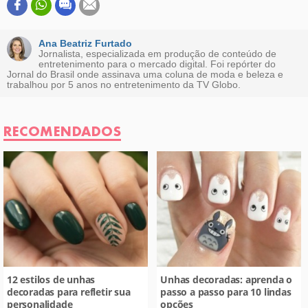
Este conteúdo contém informação incorreta
Este conteúdo não tem a informação que procuro
Ana Beatriz Furtado
Jornalista, especializada em produção de conteúdo de
entretenimento para o mercado digital. Foi repórter do
Outro
Jornal do Brasil onde assinava uma coluna de moda e beleza e
trabalhou por 5 anos no entretenimento da TV Globo.
RECOMENDADOS
12 estilos de unhas
Unhas decoradas: aprenda o
decoradas para refletir sua
passo a passo para 10 lindas
personalidade
opções