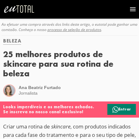
Ao efetuar uma compra através dos links deste artigo, o eutotal pode ganhar uma
comissão. Conheça o nosso
processo de seleção de produtos
.
BELEZA
25 melhores produtos de
skincare para sua rotina de
beleza
Ana Beatriz Furtado
Jornalista
Looks imperdíveis e os melhores achados.
Entrar
Se inscreva no nosso canal exclusivo!
Criar uma rotina de
skincare
, com produtos indicados
para cada fase do tratamento e para o seu tipo de pele,