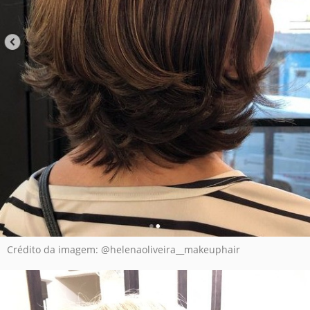
Crédito da imagem: @helenaoliveira__makeuphair