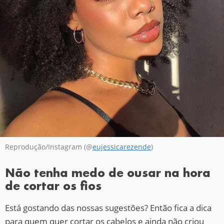
Reprodução/Instagram (@
eujessicarezende
)
Não tenha medo de ousar na hora
de cortar os fios
Está gostando das nossas sugestões? Então fica a dica
para quem quer cortar os cabelos e ainda não criou