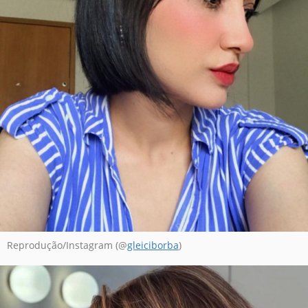
Reprodução/Instagram (@
gleiciborba
)