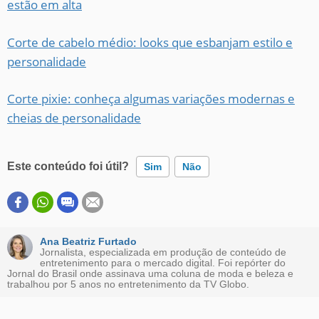
estão em alta
Corte de cabelo médio: looks que esbanjam estilo e
personalidade
Corte pixie: conheça algumas variações modernas e
cheias de personalidade
Este conteúdo foi útil?
Sim
Não
Este conteúdo contém informação incorreta
Este conteúdo não tem a informação que procuro
Ana Beatriz Furtado
Jornalista, especializada em produção de conteúdo de
entretenimento para o mercado digital. Foi repórter do
Outro
Jornal do Brasil onde assinava uma coluna de moda e beleza e
trabalhou por 5 anos no entretenimento da TV Globo.