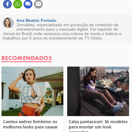
Este conteúdo contém informação incorreta
Este conteúdo não tem a informação que procuro
Ana Beatriz Furtado
Jornalista, especializada em produção de conteúdo de
entretenimento para o mercado digital. Foi repórter do
Outro
Jornal do Brasil onde assinava uma coluna de moda e beleza e
trabalhou por 5 anos no entretenimento da TV Globo.
RECOMENDADOS
Camisa xadrez feminina: os
Calça pantacourt: 56 modelos
melhores looks para causar
para montar um look