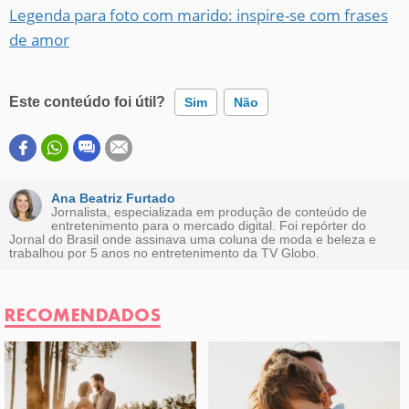
Legenda para foto com marido: inspire-se com frases
de amor
Este conteúdo foi útil?
Sim
Não
Este conteúdo contém informação incorreta
Este conteúdo não tem a informação que procuro
Ana Beatriz Furtado
Jornalista, especializada em produção de conteúdo de
entretenimento para o mercado digital. Foi repórter do
Outro
Jornal do Brasil onde assinava uma coluna de moda e beleza e
trabalhou por 5 anos no entretenimento da TV Globo.
RECOMENDADOS