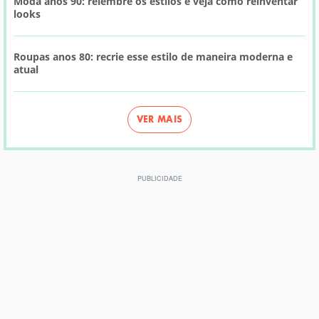
Moda anos 90: relembre os estilos e veja como reinventar
looks
Roupas anos 80: recrie esse estilo de maneira moderna e
atual
VER MAIS