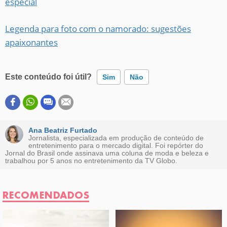
especial
Legenda para foto com o namorado: sugestões
apaixonantes
Este conteúdo foi útil?
Sim
Não
Este conteúdo contém informação incorreta
Este conteúdo não tem a informação que procuro
Ana Beatriz Furtado
Jornalista, especializada em produção de conteúdo de
entretenimento para o mercado digital. Foi repórter do
Outro
Jornal do Brasil onde assinava uma coluna de moda e beleza e
trabalhou por 5 anos no entretenimento da TV Globo.
RECOMENDADOS