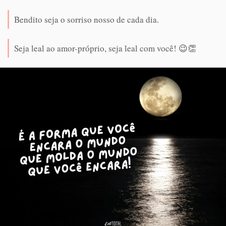
Bendito seja o sorriso nosso de cada dia.
Seja leal ao amor-próprio, seja leal com você! 😉👏