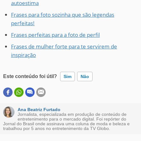
autoestima
Frases para foto sozinha que são legendas
perfeitas!
Frases perfeitas para a foto de perfil
Frases de mulher forte para te servirem de
inspiração
Este conteúdo foi útil?
Sim
Não
Este conteúdo contém informação incorreta
Este conteúdo não tem a informação que procuro
Ana Beatriz Furtado
Jornalista, especializada em produção de conteúdo de
entretenimento para o mercado digital. Foi repórter do
Outro
Jornal do Brasil onde assinava uma coluna de moda e beleza e
trabalhou por 5 anos no entretenimento da TV Globo.