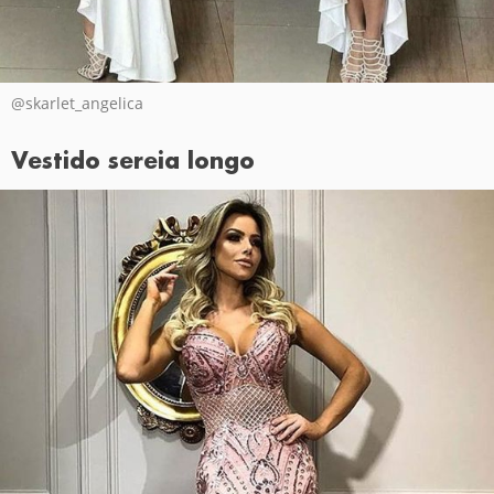
@skarlet_angelica
Vestido sereia longo