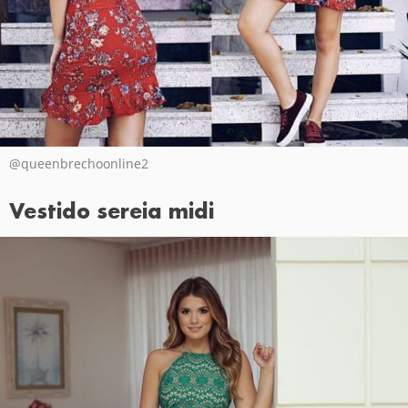
@queenbrechoonline2
Vestido sereia midi