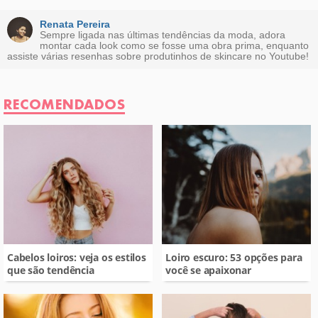
Este conteúdo não tem a informação que procuro
Renata Pereira
Sempre ligada nas últimas tendências da moda, adora
montar cada look como se fosse uma obra prima, enquanto
Outro
assiste várias resenhas sobre produtinhos de skincare no Youtube!
RECOMENDADOS
Cabelos loiros: veja os estilos
Loiro escuro: 53 opções para
que são tendência
você se apaixonar