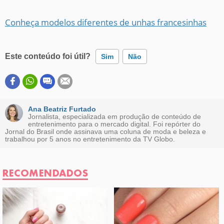
Conheça modelos diferentes de unhas francesinhas
Este conteúdo foi útil?
Sim
Não
Este conteúdo contém informação incorreta
Este conteúdo não tem a informação que procuro
Ana Beatriz Furtado
Jornalista, especializada em produção de conteúdo de
entretenimento para o mercado digital. Foi repórter do
Outro
Jornal do Brasil onde assinava uma coluna de moda e beleza e
trabalhou por 5 anos no entretenimento da TV Globo.
RECOMENDADOS