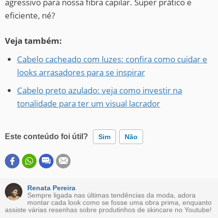
agressivo para nossa fibra capilar. Super prático e
eficiente, né?
Veja também:
Cabelo cacheado com luzes: confira como cuidar e
looks arrasadores para se inspirar
Cabelo preto azulado: veja como investir na
tonalidade para ter um visual lacrador
Este conteúdo foi útil?
Sim
Não
Este conteúdo contém informação incorreta
Este conteúdo não tem a informação que procuro
Renata Pereira
Sempre ligada nas últimas tendências da moda, adora
montar cada look como se fosse uma obra prima, enquanto
Outro
assiste várias resenhas sobre produtinhos de skincare no Youtube!