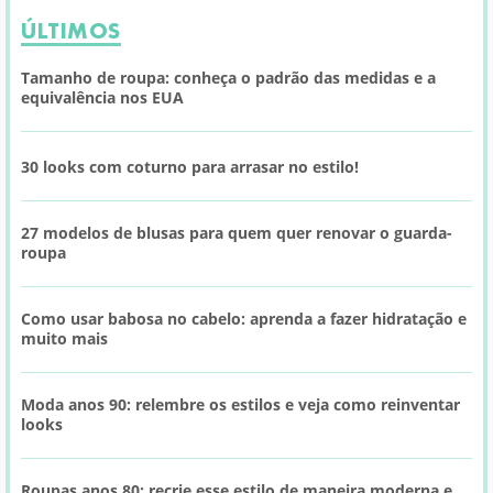
ÚLTIMOS
Tamanho de roupa: conheça o padrão das medidas e a
equivalência nos EUA
30 looks com coturno para arrasar no estilo!
27 modelos de blusas para quem quer renovar o guarda-
roupa
Como usar babosa no cabelo: aprenda a fazer hidratação e
muito mais
Moda anos 90: relembre os estilos e veja como reinventar
looks
Roupas anos 80: recrie esse estilo de maneira moderna e