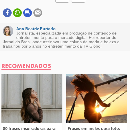
Este conteúdo contém informação incorreta
Este conteúdo não tem a informação que procuro
Ana Beatriz Furtado
Jornalista, especializada em produção de conteúdo de
entretenimento para o mercado digital. Foi repórter do
Outro
Jornal do Brasil onde assinava uma coluna de moda e beleza e
trabalhou por 5 anos no entretenimento da TV Globo.
RECOMENDADOS
80 frases inspiradoras para
Frases em inglês para foto: