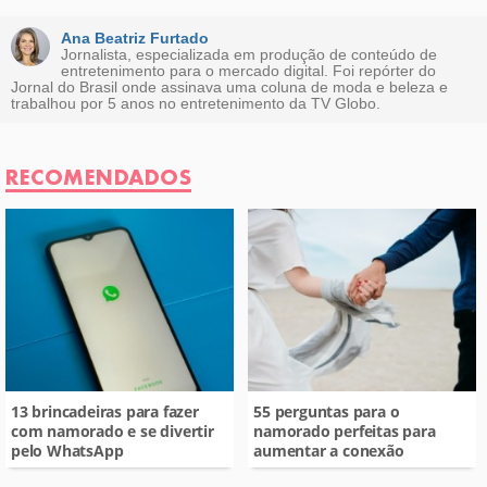
Este conteúdo não tem a informação que procuro
Ana Beatriz Furtado
Jornalista, especializada em produção de conteúdo de
entretenimento para o mercado digital. Foi repórter do
Outro
Jornal do Brasil onde assinava uma coluna de moda e beleza e
trabalhou por 5 anos no entretenimento da TV Globo.
RECOMENDADOS
13 brincadeiras para fazer
55 perguntas para o
com namorado e se divertir
namorado perfeitas para
pelo WhatsApp
aumentar a conexão