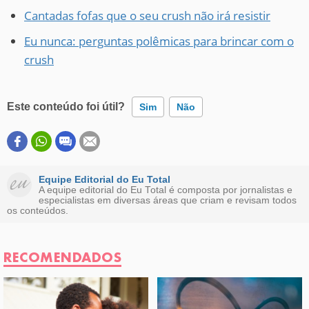
Cantadas fofas que o seu crush não irá resistir
Eu nunca: perguntas polêmicas para brincar com o
crush
Este conteúdo foi útil?
Sim
Não
Este conteúdo contém informação incorreta
Este conteúdo não tem a informação que procuro
Equipe Editorial do Eu Total
A equipe editorial do Eu Total é composta por jornalistas e
especialistas em diversas áreas que criam e revisam todos
Outro
os conteúdos.
RECOMENDADOS