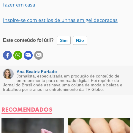
fazer em casa
Inspire-se com estilos de unhas em gel decoradas
Este conteúdo foi útil?
Sim
Não
Este conteúdo contém informação incorreta
Este conteúdo não tem a informação que procuro
Ana Beatriz Furtado
Jornalista, especializada em produção de conteúdo de
entretenimento para o mercado digital. Foi repórter do
Outro
Jornal do Brasil onde assinava uma coluna de moda e beleza e
trabalhou por 5 anos no entretenimento da TV Globo.
RECOMENDADOS