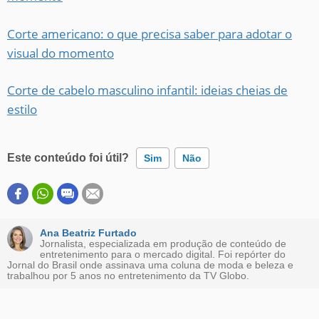
Corte americano: o que precisa saber para adotar o
visual do momento
Corte de cabelo masculino infantil: ideias cheias de
estilo
Este conteúdo foi útil?
Sim
Não
Este conteúdo contém informação incorreta
Este conteúdo não tem a informação que procuro
Ana Beatriz Furtado
Jornalista, especializada em produção de conteúdo de
entretenimento para o mercado digital. Foi repórter do
Outro
Jornal do Brasil onde assinava uma coluna de moda e beleza e
trabalhou por 5 anos no entretenimento da TV Globo.