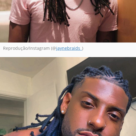
Reprodução/Instagram (@
jaynebraids_
)