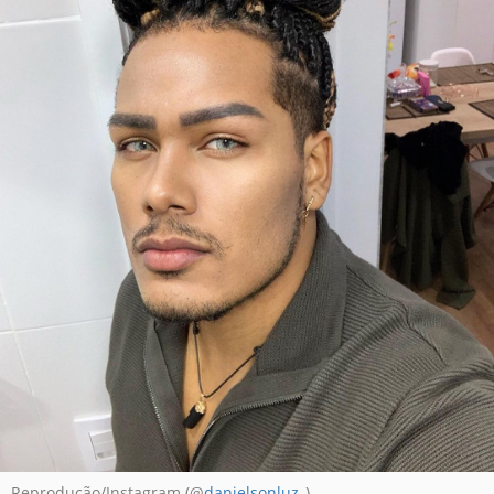
Reprodução/Instagram (@
danielsonluz_
)