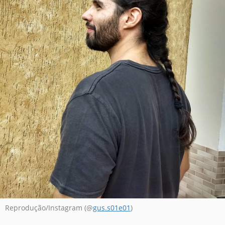
Reprodução/Instagram (@
gus.s01e01
)