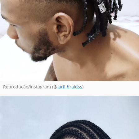
Reprodução/Instagram (@
larii.braidss
)