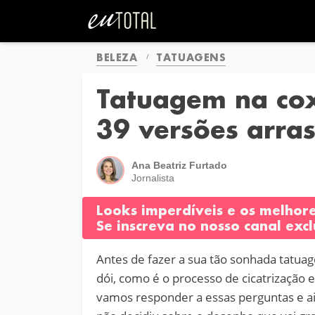
BELEZA
TATUAGENS
Tatuagem na cox
39 versões arra
Ana Beatriz Furtado
Jornalista
Looks imperdíveis e os melhor
Se inscreva no nosso canal excl
Antes de fazer a sua tão sonhada tatua
dói, como é o processo de cicatrização 
vamos responder a essas perguntas e ai